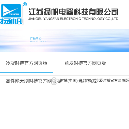
冷凝时搏官方网页版
蒸发时搏官方网页版
时搏(中国)
-
产品中心
-
冷凝时搏官方网页版
高性能无刷时搏官方网页版
温控总成